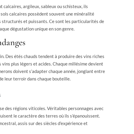
t calcaires, argileux, sableux ou schisteux, ils
 sols calcaires possèdent souvent une minéralité
s structurés et puissants. Ce sont les particularités de
chaque dégustation unique en son genre.
endanges
n. Des étés chauds tendent à produire des vins riches
s vins plus légers et acides. Chaque millésime devient
gnerons doivent s’adapter chaque année, jonglant entre
e leur terroir dans chaque bouteille.
s
sse des régions viticoles. Véritables personnages avec
duisent le caractère des terres où ils s’épanouissent.
ancestral, assis sur des siècles d’expérience et