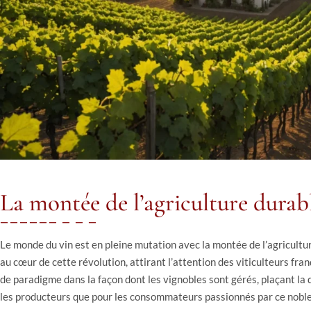
La montée de l’agriculture durab
Le monde du vin est en pleine mutation avec la montée de l’agricultur
au cœur de cette révolution, attirant l’attention des viticulteurs fra
de paradigme dans la façon dont les vignobles sont gérés, plaçant la
les producteurs que pour les consommateurs passionnés par ce nobl