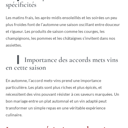
spécificités
Les matins frais, les après-midis ensoleillés et les soirées un peu
plus froides font de l’automne une saison oscillant entre douceur
et rigueur. Les produits de saison comme les courges, les
champignons, les pommes et les châtaignes s’invitent dans nos
assiettes.
Importance des accords mets vins
en cette saison
En automne, l’accord mets-vins prend une importance
particulière. Les plats sont plus riches et plus épicés, et
nécessitent des vins pouvant résister à ces saveurs marquées. Un
bon mariage entre un plat automnal et un vin adapté peut
transformer un simple repas en une véritable expérience
culinaire.