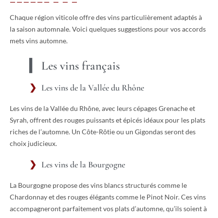
Chaque région viticole offre des vins particulièrement adaptés à
la saison automnale. Voici quelques suggestions pour vos accords
mets vins automne.
Les vins français
Les vins de la Vallée du Rhône
Les vins de la Vallée du Rhône, avec leurs cépages Grenache et
Syrah, offrent des rouges puissants et épicés idéaux pour les plats
riches de l’automne. Un Côte-Rôtie ou un Gigondas seront des
choix judicieux.
Les vins de la Bourgogne
La Bourgogne propose des vins blancs structurés comme le
Chardonnay et des rouges élégants comme le Pinot Noir. Ces vins
accompagneront parfaitement vos plats d’automne, qu’ils soient à