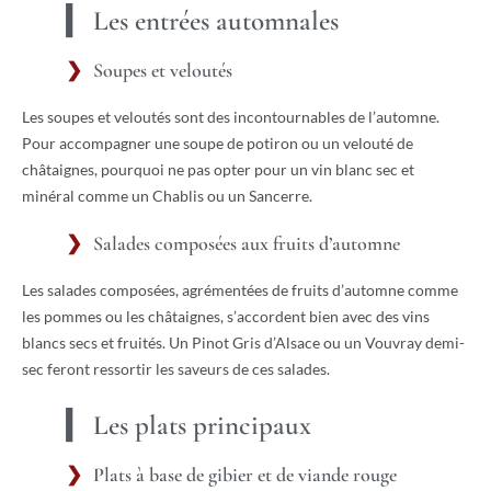
Les entrées automnales
Soupes et veloutés
Les soupes et veloutés sont des incontournables de l’automne.
Pour accompagner une soupe de potiron ou un velouté de
châtaignes, pourquoi ne pas opter pour un vin blanc sec et
minéral comme un Chablis ou un Sancerre.
Salades composées aux fruits d’automne
Les salades composées, agrémentées de fruits d’automne comme
les pommes ou les châtaignes, s’accordent bien avec des vins
blancs secs et fruités. Un Pinot Gris d’Alsace ou un Vouvray demi-
sec feront ressortir les saveurs de ces salades.
Les plats principaux
Plats à base de gibier et de viande rouge