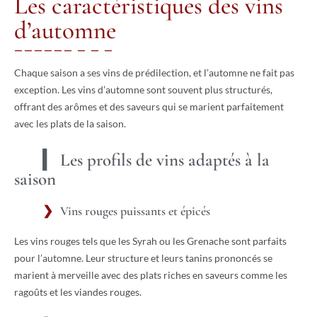
Les caractéristiques des vins
d’automne
Chaque saison a ses vins de prédilection, et l’automne ne fait pas
exception. Les vins d’automne sont souvent plus structurés,
offrant des arômes et des saveurs qui se marient parfaitement
avec les plats de la saison.
Les profils de vins adaptés à la
saison
Vins rouges puissants et épicés
Les vins rouges tels que les Syrah ou les Grenache sont parfaits
pour l’automne. Leur structure et leurs tanins prononcés se
marient à merveille avec des plats riches en saveurs comme les
ragoûts et les viandes rouges.