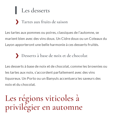
Les desserts
Tartes aux fruits de saison
Les tartes aux pommes ou poires, classiques de l’automne, se
marient bien avec des vins doux. Un Cidre doux ou un Coteaux du
Layon apporteront une belle harmonie à ces desserts fruités.
Desserts à base de noix et de chocolat
Les desserts à base de noix et de chocolat, comme les brownies ou
les tartes aux noix, s’accordent parfaitement avec des vins
liquoreux. Un Porto ou un Banyuls accentuera les saveurs des
noix et du chocolat.
Les régions viticoles à
privilégier en automne