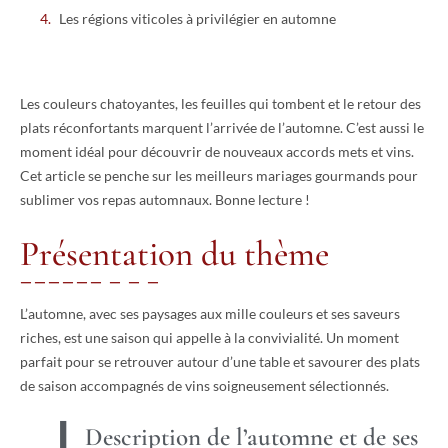
Les régions viticoles à privilégier en automne
Les couleurs chatoyantes, les feuilles qui tombent et le retour des
plats réconfortants marquent l’arrivée de l’automne. C’est aussi le
moment idéal pour découvrir de nouveaux accords mets et vins.
Cet article se penche sur les meilleurs mariages gourmands pour
sublimer vos repas automnaux. Bonne lecture !
Présentation du thème
L’automne, avec ses paysages aux mille couleurs et ses saveurs
riches, est une saison qui appelle à la convivialité. Un moment
parfait pour se retrouver autour d’une table et savourer des plats
de saison accompagnés de vins soigneusement sélectionnés.
Description de l’automne et de ses