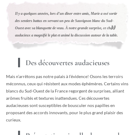
Il y a quelques années, lors d’un dîner entre amis, Marie a osé sortir
des sentiers battus en servant un peu de Sauvignon blanc du Sud-
Ouest avec sa blanquette de veau. À notre grande surprise, ce choix
audacieux a magnifié le plat et animé la discussion autour de la table.
Des découvertes audacieuses
Mais n’arrêtons pas notre palais à l’évidence! Osons les terroirs
méconnus, ceux qui résistent aux modes éphémères. Certains vins
blancs du Sud-Ouest de la France regorgent de surprises, alliant
arômes fruités et textures inattendues. Ces découvertes
audacieuses sont susceptibles de bousculer nos papilles en
proposant des accords innovants, pour le plus grand plaisir des
curieux.