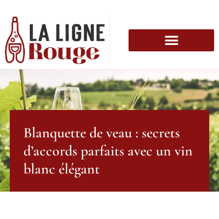
Blanquette de veau : secrets
d’accords parfaits avec un vin
blanc élégant