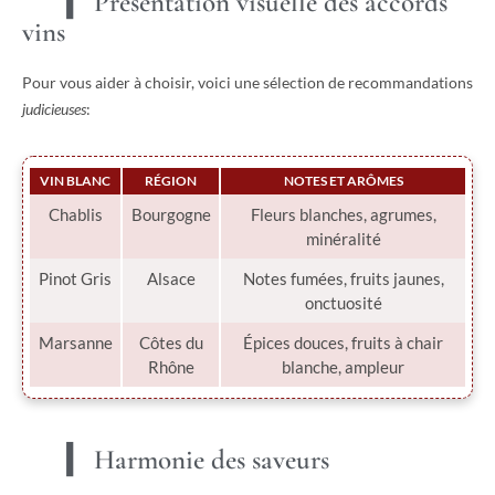
Présentation visuelle des accords
vins
Pour vous aider à choisir, voici une sélection de recommandations
judicieuses
:
VIN BLANC
RÉGION
NOTES ET ARÔMES
Chablis
Bourgogne
Fleurs blanches, agrumes,
minéralité
Pinot Gris
Alsace
Notes fumées, fruits jaunes,
onctuosité
Marsanne
Côtes du
Épices douces, fruits à chair
Rhône
blanche, ampleur
Harmonie des saveurs