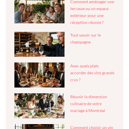
Comment aménager une
terrasse ou un espace
extérieur pour une
réception réussie ?
Tout savoir sur le
champagne
Avec quels plats
accorder des vins grands
crus ?
Réussir la dimension
culinaire de votre
mariage à Montréal
Comment choisir un vin